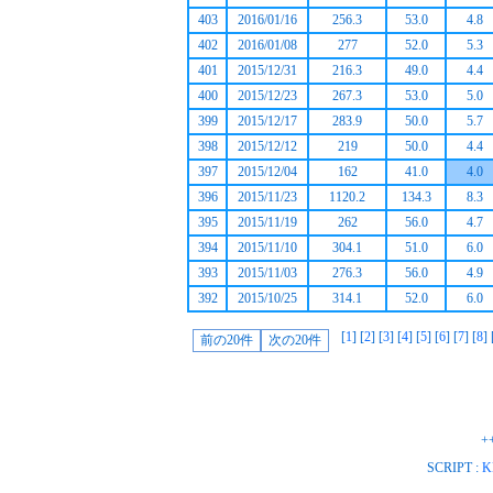
403
2016/01/16
256.3
53.0
4.8
402
2016/01/08
277
52.0
5.3
401
2015/12/31
216.3
49.0
4.4
400
2015/12/23
267.3
53.0
5.0
399
2015/12/17
283.9
50.0
5.7
398
2015/12/12
219
50.0
4.4
397
2015/12/04
162
41.0
4.0
396
2015/11/23
1120.2
134.3
8.3
395
2015/11/19
262
56.0
4.7
394
2015/11/10
304.1
51.0
6.0
393
2015/11/03
276.3
56.0
4.9
392
2015/10/25
314.1
52.0
6.0
[
1
] [
2
] [
3
] [
4
] [
5
] [
6
] [
7
] [
8
] 
+
SCRIPT :
K