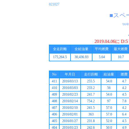
021027
■スペ
'06
2019.04.06に
全走距離
全給油量
平均燃費
最大燃費
175,264.5
30,436.93
5.64
10.7
No
年月日
走行距離
給油量
燃費
411
2016/03/13
255.5
54.0
4.7
410
2016/03/03
233.2
56
4.2
409
2016/02/23
241.7
54.0
4.5
408
2016/02/14
754.2
97
7.8
407
2016/02/10
241.5
57.0
4.2
406
2016/02/01
363
57.0
6.4
405
2016/01/27
231.8
52.0
4.5
404
2016/01/23
242.6
50.0
4.9