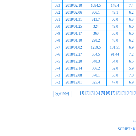
583
2019/02/10
1094.5
148.4
7.4
582
2019/02/06
306.1
49.1
6.2
581
2019/01/31
313.7
50.0
6.3
580
2019/01/25
324
49.0
6.6
579
2019/01/17
363
55.0
6.6
578
2019/01/10
298.2
48.0
6.2
577
2019/01/02
1259.5
181.51
6.9
576
2018/12/27
654.5
91.44
7.2
575
2018/12/20
348.3
54.0
6.5
574
2018/12/14
306.2
52.0
5.9
573
2018/12/08
370.1
53.0
7.0
572
2018/12/01
325.4
47.0
6.9
[1]
[
2
] [
3
] [
4
] [
5
] [
6
] [
7
] [
8
] [
9
] [
10
] [
+
SCRIPT :
K