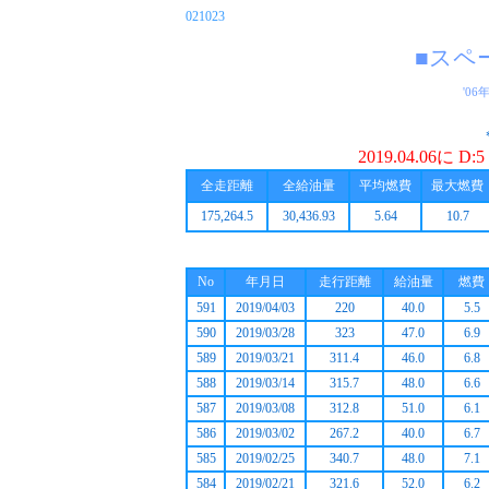
021023
■スペ
'06
2019.04.06に
全走距離
全給油量
平均燃費
最大燃費
175,264.5
30,436.93
5.64
10.7
No
年月日
走行距離
給油量
燃費
591
2019/04/03
220
40.0
5.5
590
2019/03/28
323
47.0
6.9
589
2019/03/21
311.4
46.0
6.8
588
2019/03/14
315.7
48.0
6.6
587
2019/03/08
312.8
51.0
6.1
586
2019/03/02
267.2
40.0
6.7
585
2019/02/25
340.7
48.0
7.1
584
2019/02/21
321.6
52.0
6.2